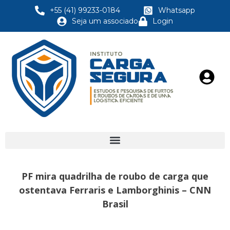
+55 (41) 99233-0184
Whatsapp
Seja um associado
Login
PF mira quadrilha de roubo de carga que
ostentava Ferraris e Lamborghinis – CNN
Brasil