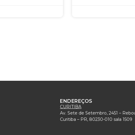
ENDEREÇOS
CURITIBA
Av. Sete de Setembro, 2451 – Rebo
)
Curitiba – PR, 80230-010 sala 1509