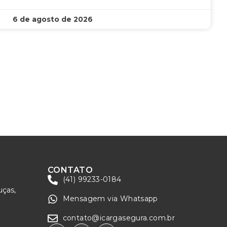
6 de agosto de 2026
CONTATO
(41) 99233-0184
uças,
Mensagem via Whatsapp
contato@icargasegura.com.br