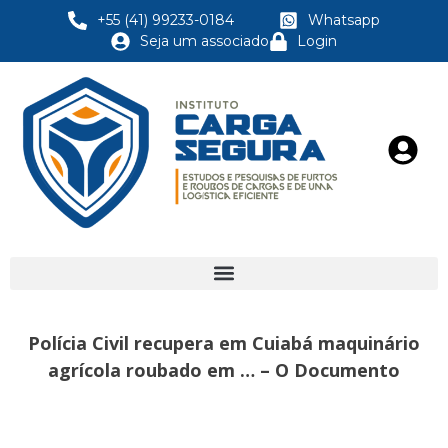
+55 (41) 99233-0184
Whatsapp
Seja um associado
Login
Polícia Civil recupera em Cuiabá maquinário
agrícola roubado em … – O Documento