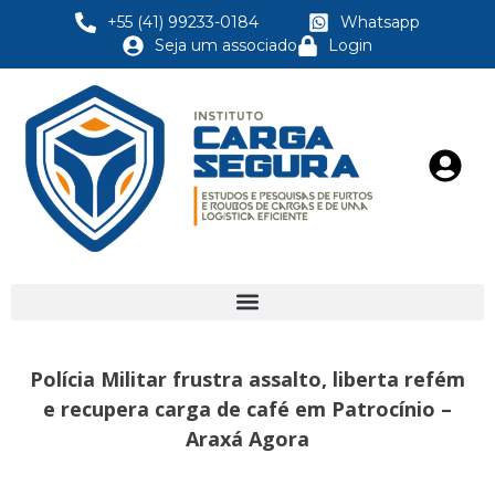
+55 (41) 99233-0184
Whatsapp
Seja um associado
Login
Polícia Militar frustra assalto, liberta refém
e recupera carga de café em Patrocínio –
Araxá Agora