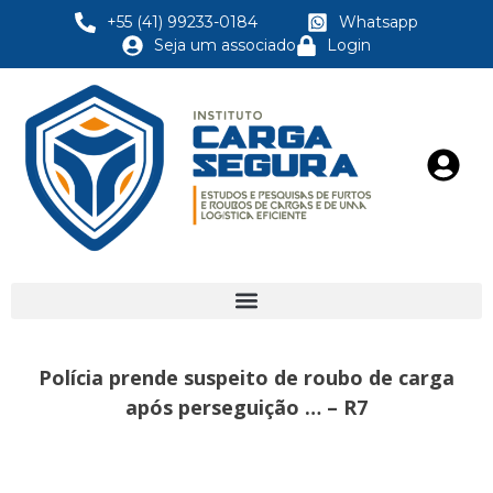
+55 (41) 99233-0184
Whatsapp
Seja um associado
Login
Polícia prende suspeito de roubo de carga
após perseguição … – R7