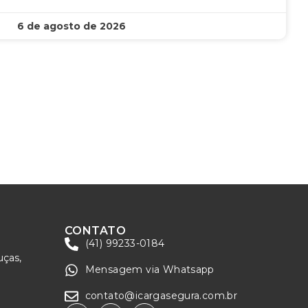
6 de agosto de 2026
CONTATO
(41) 99233-0184
uças,
Mensagem via Whatsapp
contato@icargasegura.com.br