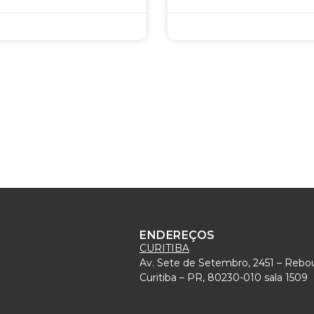
ENDEREÇOS
CURITIBA
Av. Sete de Setembro, 2451 – Rebo
)
Curitiba – PR, 80230-010 sala 1509