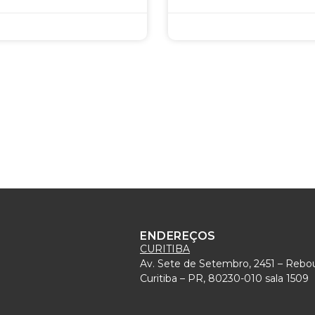
ENDEREÇOS
CURITIBA
Av. Sete de Setembro, 2451 – Rebo
)
Curitiba – PR, 80230-010 sala 1509