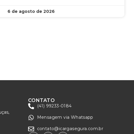
6 de agosto de 2026
CONTATO
(41) 99233-0184
uças,
Mensagem via Whatsapp
contato@icargasegura.com.br