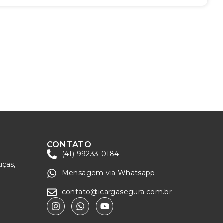
CONTATO
(41) 99233-0184
uças,
Mensagem via Whatsapp
contato@icargasegura.com.br