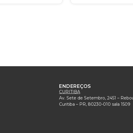
ENDEREÇOS
CURITIBA
Av. Sete de Setembro, 2451 – Rebo
)
Curitiba – PR, 80230-010 sala 1509