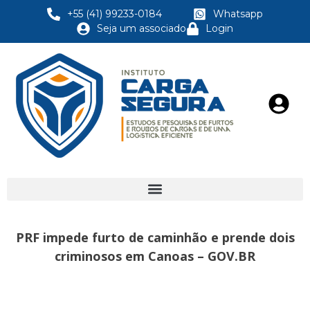
+55 (41) 99233-0184
Whatsapp
Seja um associado
Login
PRF impede furto de caminhão e prende dois
criminosos em Canoas – GOV.BR