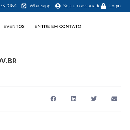
233-0184
Whatsapp
Seja um associado
Login
EVENTOS
ENTRE EM CONTATO
OV.BR