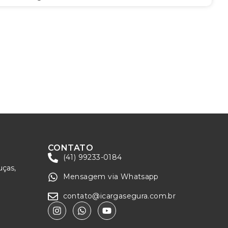
CONTATO
(41) 99233-0184
uças,
Mensagem via Whatsapp
contato@icargasegura.com.br