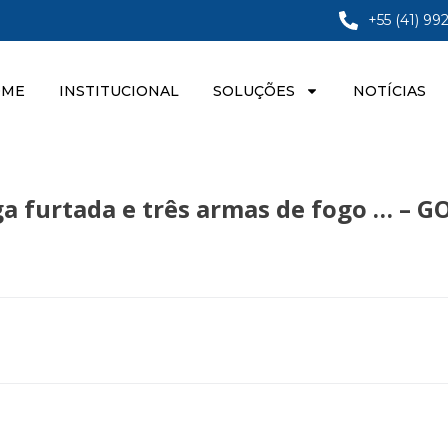
+55 (41) 99
OME
INSTITUCIONAL
SOLUÇÕES
NOTÍCIAS
a furtada e três armas de fogo … – G