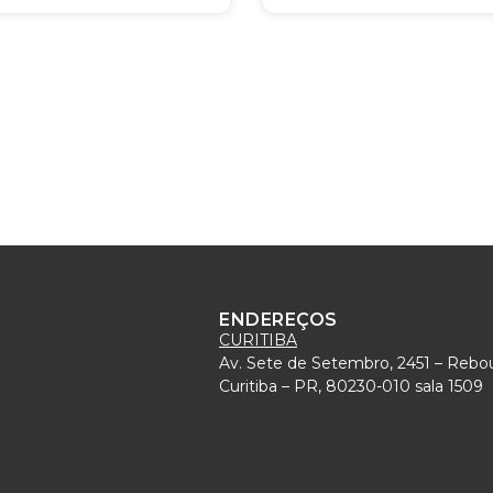
ENDEREÇOS
CURITIBA
Av. Sete de Setembro, 2451 – Rebo
)
Curitiba – PR, 80230-010 sala 1509