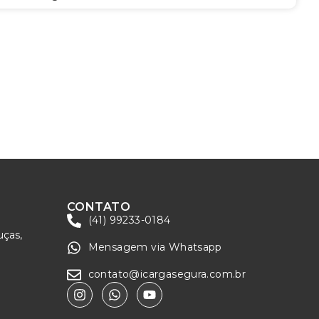
CONTATO
(41) 99233-0184
uças,
Mensagem via Whatsapp
contato@icargasegura.com.br