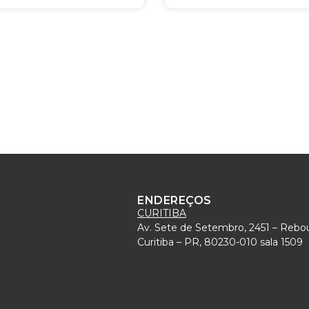
ENDEREÇOS
CURITIBA
Av. Sete de Setembro, 2451 – Rebo
)
Curitiba – PR, 80230-010 sala 1509