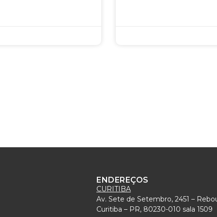
ENDEREÇOS
CURITIBA
Av. Sete de Setembro, 2451 – Rebo
)
Curitiba – PR, 80230-010 sala 1509