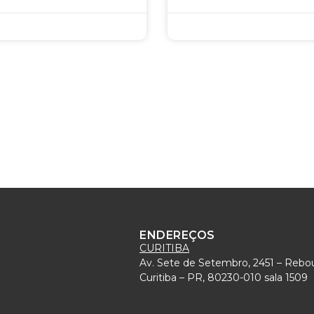
ENDEREÇOS
CURITIBA
Av. Sete de Setembro, 2451 – Rebo
)
Curitiba – PR, 80230-010 sala 1509