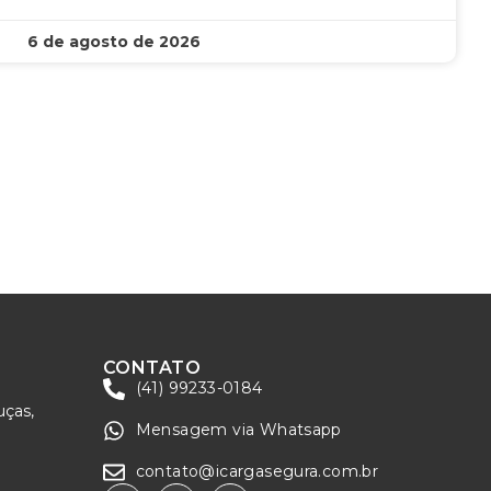
6 de agosto de 2026
CONTATO
(41) 99233-0184
uças,
Mensagem via Whatsapp
contato@icargasegura.com.br