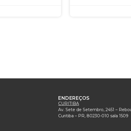
ENDEREÇOS
CURITIBA
Av. Sete de Setembro, 2451 – Rebo
)
Curitiba – PR, 80230-010 sala 1509