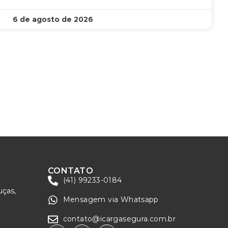
6 de agosto de 2026
CONTATO
(41) 99233-0184
uças,
Mensagem via Whatsapp
contato@icargasegura.com.br