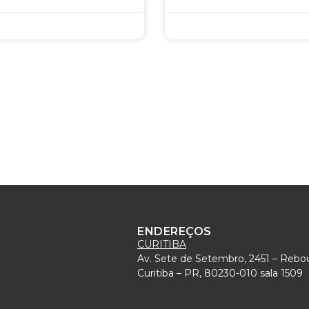
ENDEREÇOS
CURITIBA
Av. Sete de Setembro, 2451 – Rebo
)
Curitiba – PR, 80230-010 sala 1509