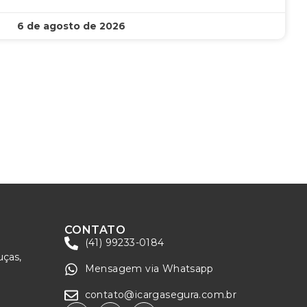
6 de agosto de 2026
CONTATO
(41) 99233-0184
uças,
Mensagem via Whatsapp
contato@icargasegura.com.br