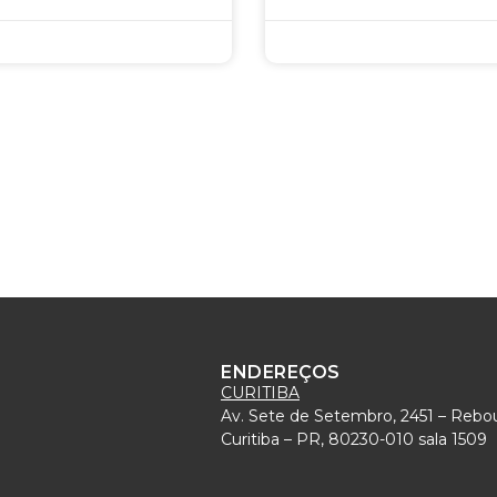
ENDEREÇOS
CURITIBA
Av. Sete de Setembro, 2451 – Rebo
)
Curitiba – PR, 80230-010 sala 1509