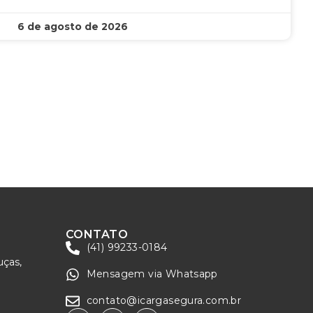
6 de agosto de 2026
CONTATO
(41) 99233-0184
uças,
Mensagem via Whatsapp
contato@icargasegura.com.br