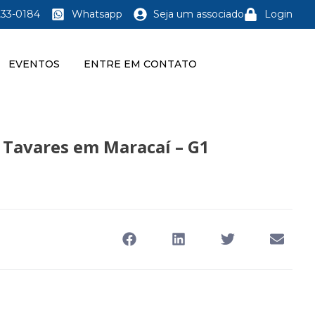
233-0184
Whatsapp
Seja um associado
Login
EVENTOS
ENTRE EM CONTATO
 Tavares em Maracaí – G1