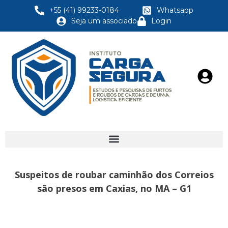
+55 (41) 99233-0184
Whatsapp
Seja um associado
Login
Suspeitos de roubar caminhão dos Correios
são presos em Caxias, no MA – G1