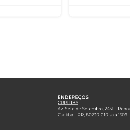
ENDEREÇOS
CURITIBA
Av. Sete de Setembro, 2451 – Rebo
)
Curitiba – PR, 80230-010 sala 1509