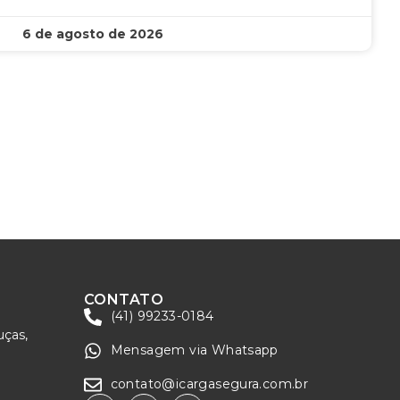
6 de agosto de 2026
CONTATO
(41) 99233-0184
uças,
Mensagem via Whatsapp
contato@icargasegura.com.br