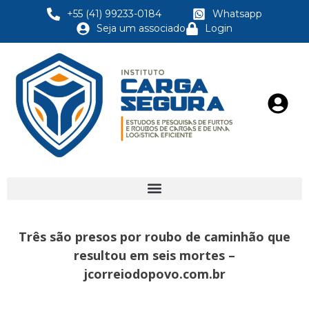
+55 (41) 99233-0184
Whatsapp
Seja um associado
Login
Três são presos por roubo de caminhão que
resultou em seis mortes –
jcorreiodopovo.com.br