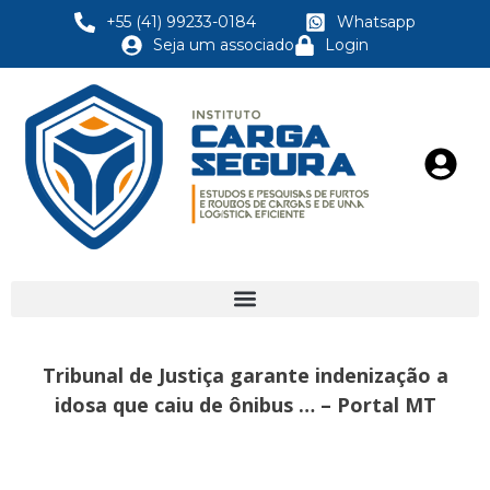
+55 (41) 99233-0184
Whatsapp
Seja um associado
Login
Tribunal de Justiça garante indenização a
idosa que caiu de ônibus … – Portal MT