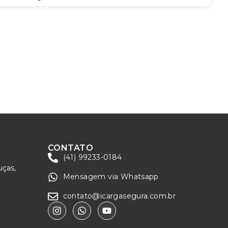
CONTATO
(41) 99233-0184
uças,
Mensagem via Whatsapp
contato@icargasegura.com.br