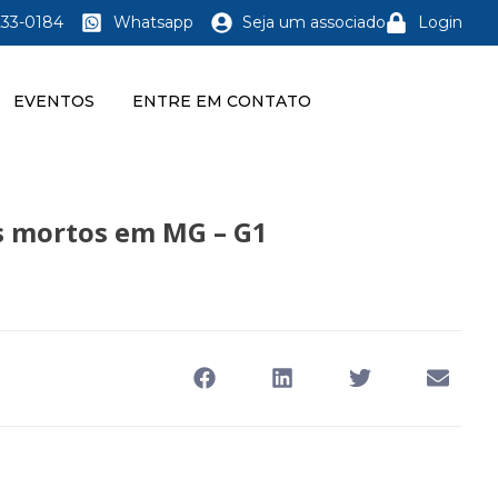
233-0184
Whatsapp
Seja um associado
Login
EVENTOS
ENTRE EM CONTATO
rês mortos em MG – G1