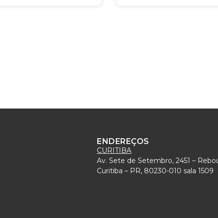
ENDEREÇOS
CURITIBA
Av. Sete de Setembro, 2451 – Rebo
)
Curitiba – PR, 80230-010 sala 1509