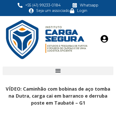
+55 (41) 99233-0184
Whatsapp
Seja um associado
Login
VÍDEO: Caminhão com bobinas de aço tomba
na Dutra, carga cai em barranco e derruba
poste em Taubaté – G1