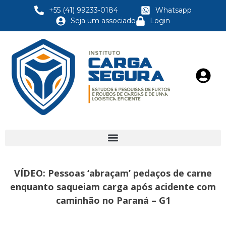
+55 (41) 99233-0184
Whatsapp
Seja um associado
Login
VÍDEO: Pessoas ‘abraçam’ pedaços de carne
enquanto saqueiam carga após acidente com
caminhão no Paraná – G1